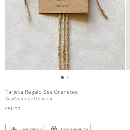
Tarjeta Regalo Ses Orenetes
SesOrenetes Menorca
Precio
€50,00
normal
Envío rápido
Pagos seguros