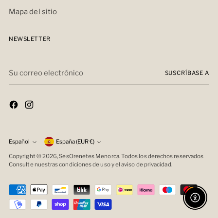
Mapa del sitio
NEWSLETTER
Su
SUSCRÍBASE A
correo
electrónico
moneda
Español
España (EUR €)
idioma
Copyright © 2026,
SesOrenetes Menorca
. Todos los derechos reservados
Consulte nuestras condiciones de uso y el aviso de privacidad.
Enable