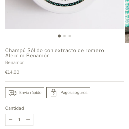
Champú Sólido con extracto de romero
Alecrim Benamôr
Benamor
Precio
€14,00
normal
Envío rápido
Pagos seguros
Cantidad
Cantidad