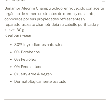
producto
Benamôr Alecrim Champú Sólido enriquecido con aceite
a
orgánico de romero, extractos de menta y eucalipto,
la
conocidos por sus propiedades refrescantes y
cesta
reparadoras, este champú deja su cabello purificado y
suave. 80 g
Ideal para viajar!
80% Ingredientes naturales
0% Parabenos
0% Petróleo
0% Fenoxietanol
Cruelty-free & Vegan
Dermatológicamente testado