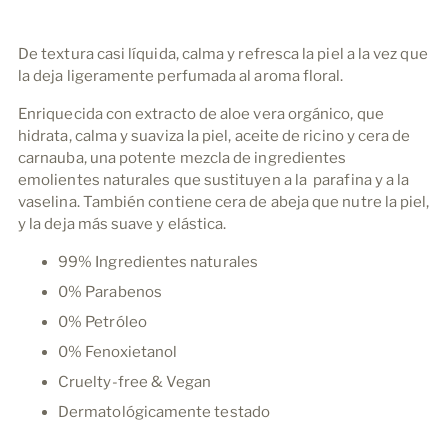
producto
a
la
De textura casi líquida, calma y refresca la piel a la vez que
cesta
la deja ligeramente perfumada al aroma floral.
Enriquecida con extracto de aloe vera orgánico, que
hidrata, calma y suaviza la piel, aceite de ricino y cera de
carnauba, una potente mezcla de ingredientes
emolientes naturales que sustituyen a la parafina y a la
vaselina. También contiene cera de abeja que nutre la piel,
y la deja más suave y elástica.
99% Ingredientes naturales
0% Parabenos
0% Petróleo
0% Fenoxietanol
Cruelty-free & Vegan
Dermatológicamente testado