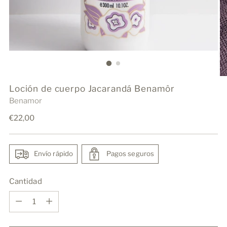
Loción de cuerpo Jacarandá Benamôr
Benamor
Precio
€22,00
normal
Envío rápido
Pagos seguros
Cantidad
Cantidad