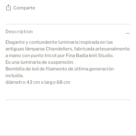
Comparte
Añadir
un
Description
producto
Elegante y contundente luminaria inspirada en las
a
antiguas lámparas Chandeliers, fabricada artesanalmente
la
a mano con punto tricot por Fina Badia knit Studio.
cesta
Es una luminaria de suspensión.
Bombilla de led de filamento de última generación
incluida.
diámetro 43 cm x largo 68 cm